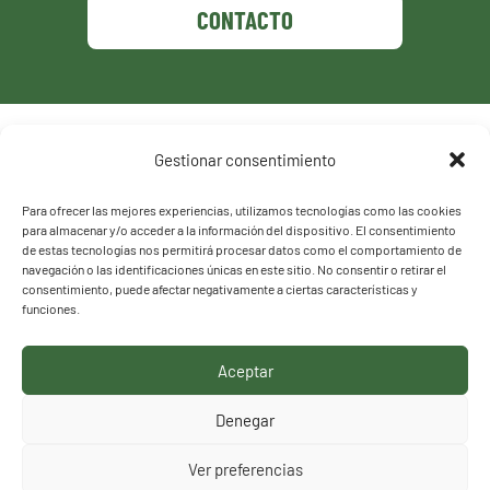
CONTACTO
Política de privacidad
Gestionar consentimiento
Política de cookies
Para ofrecer las mejores experiencias, utilizamos tecnologías como las cookies
para almacenar y/o acceder a la información del dispositivo. El consentimiento
de estas tecnologías nos permitirá procesar datos como el comportamiento de
navegación o las identificaciones únicas en este sitio. No consentir o retirar el
consentimiento, puede afectar negativamente a ciertas características y
funciones.
Aceptar
HACEMOS LO QUE
Denegar
DECIMOS, DECIMOS LO
Ver preferencias
QUE HACEMOS