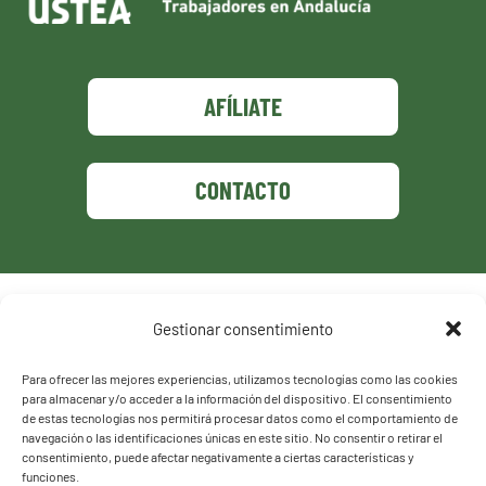
AFÍLIATE
CONTACTO
Política de privacidad
Gestionar consentimiento
Política de cookies
Para ofrecer las mejores experiencias, utilizamos tecnologías como las cookies
para almacenar y/o acceder a la información del dispositivo. El consentimiento
de estas tecnologías nos permitirá procesar datos como el comportamiento de
navegación o las identificaciones únicas en este sitio. No consentir o retirar el
consentimiento, puede afectar negativamente a ciertas características y
funciones.