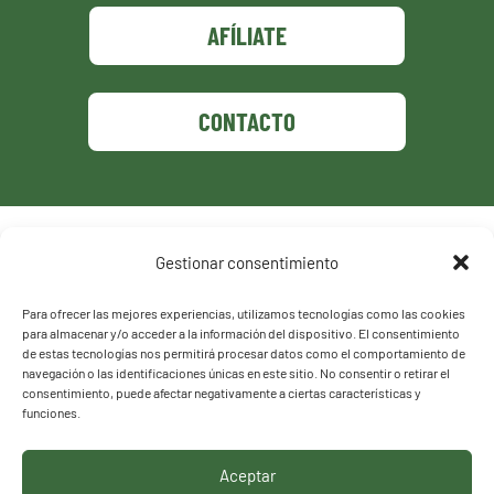
AFÍLIATE
CONTACTO
Política de privacidad
Gestionar consentimiento
Política de cookies
Para ofrecer las mejores experiencias, utilizamos tecnologías como las cookies
para almacenar y/o acceder a la información del dispositivo. El consentimiento
de estas tecnologías nos permitirá procesar datos como el comportamiento de
navegación o las identificaciones únicas en este sitio. No consentir o retirar el
consentimiento, puede afectar negativamente a ciertas características y
funciones.
Aceptar