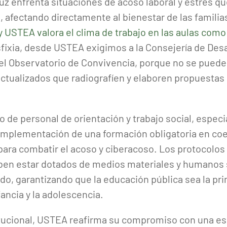
uz enfrenta situaciones de acoso laboral y estrés q
, afectando directamente al bienestar de las familia
 USTEA valora el clima de trabajo en las aulas como 
sfixia, desde USTEA exigimos a la Consejería de Desa
el Observatorio de Convivencia, porque no se puede l
actualizados que radiografíen y elaboren propuestas 
o de personal de orientación y trabajo social, espe
 implementación de una formación obligatoria en co
ara combatir el acoso y ciberacoso. Los protocolos 
eben estar dotados de medios materiales y humanos 
o, garantizando que la educación pública sea la pri
nfancia y la adolescencia.
titucional, USTEA reafirma su compromiso con una esc