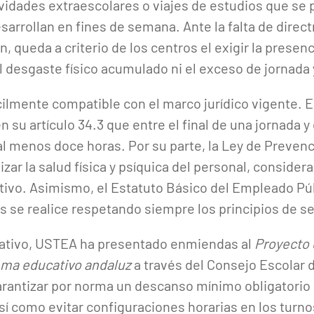
tividades extraescolares o viajes de estudios que se
esarrollan en fines de semana. Ante la falta de dire
, queda a criterio de los centros el exigir la presenc
l desgaste físico acumulado ni el exceso de jornada 
ícilmente compatible con el marco jurídico vigente. E
 su artículo 34.3 que entre el final de una jornada y
l menos doce horas. Por su parte, la Ley de Preven
izar la salud física y psíquica del personal, consider
ativo. Asimismo, el Estatuto Básico del Empleado Púb
s se realice respetando siempre los principios de se
mativo, USTEA ha presentado enmiendas al
Proyecto 
ema educativo andaluz
a través del Consejo Escolar 
rantizar por norma un descanso mínimo obligatorio 
sí como evitar configuraciones horarias en los turn