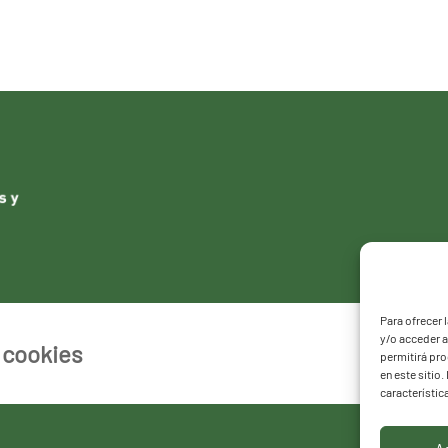
Para ofrecer 
y/o acceder a
e cookies
permitirá pr
en este sitio
característic