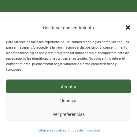
Política de privacidad
Gestionar consentimiento
Política de cookies
Para ofrecer las mejores experiencias, utilizamos tecnologías como las cookies
para almacenar y/o acceder a la información del dispositivo. El consentimiento
de estas tecnologías nos permitirá procesar datos como el comportamiento de
navegación o las identificaciones únicas en este sitio. No consentir o retirar el
consentimiento, puede afectar negativamente a ciertas características y
funciones.
Aceptar
HACEMOS LO QUE
Denegar
DECIMOS, DECIMOS LO
Ver preferencias
QUE HACEMOS
Política de cookies
Política de privacidad