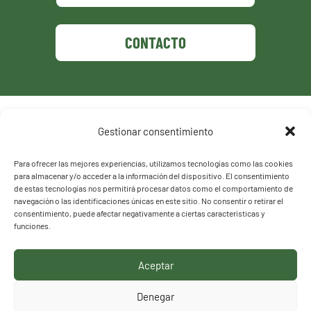
CONTACTO
Política de privacidad
Gestionar consentimiento
Política de cookies
Para ofrecer las mejores experiencias, utilizamos tecnologías como las cookies
para almacenar y/o acceder a la información del dispositivo. El consentimiento
de estas tecnologías nos permitirá procesar datos como el comportamiento de
navegación o las identificaciones únicas en este sitio. No consentir o retirar el
consentimiento, puede afectar negativamente a ciertas características y
funciones.
Aceptar
HACEMOS LO QUE
Denegar
DECIMOS, DECIMOS LO