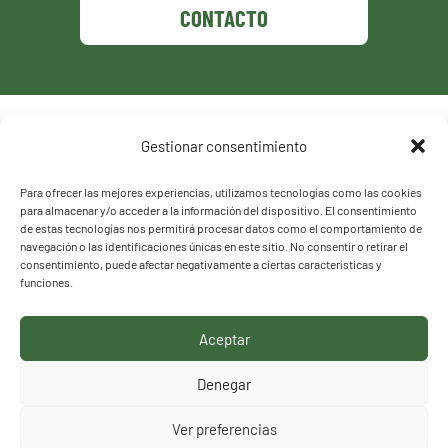
CONTACTO
Política de privacidad
Gestionar consentimiento
Política de cookies
Para ofrecer las mejores experiencias, utilizamos tecnologías como las cookies
para almacenar y/o acceder a la información del dispositivo. El consentimiento
de estas tecnologías nos permitirá procesar datos como el comportamiento de
navegación o las identificaciones únicas en este sitio. No consentir o retirar el
consentimiento, puede afectar negativamente a ciertas características y
funciones.
Aceptar
HACEMOS LO QUE
Denegar
DECIMOS, DECIMOS LO
Ver preferencias
QUE HACEMOS