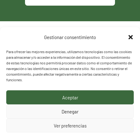
Política de privacidad
Gestionar consentimiento
Política de cookies
Para ofrecer las mejores experiencias, utilizamos tecnologías como las cookies
para almacenar y/o acceder a la información del dispositivo. El consentimiento
de estas tecnologías nos permitirá procesar datos como el comportamiento de
navegación o las identificaciones únicas en este sitio. No consentir o retirar el
consentimiento, puede afectar negativamente a ciertas características y
funciones.
Aceptar
HACEMOS LO QUE
Denegar
DECIMOS, DECIMOS LO
Ver preferencias
QUE HACEMOS