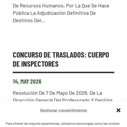
De Recursos Humanos, Por La Que Se Hace
Pública La Adjudicación Definitiva De
Destinos Del…
CONCURSO DE TRASLADOS: CUERPO
DE INSPECTORES
14, MAY 2026
Resolución De 7 De Mayo De 2026, De La
Dirección General Del Profesorado Y Gestión
De Recursos Humanos, Por La Que Se
Gestionar consentimiento
Resuelve Con Carácter Definitivo El
Procedimiento De Concurso…
Para ofrecer las mejores experiencias, utilizamos tecnologías como las cookies