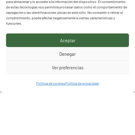
para almacenar y/o acceder a la información del dispositivo. El consentimiento
de estas tecnologías nos permitirá procesar datos como el comportamiento de
navegación o las identificaciones únicas en este sitio. No consentir o retirar el
consentimiento, puede afectar negativamente a ciertas características y
funciones.
CONCURSO DE TRASLADOS:
RESOLUCIÓN DEFINITIVA DEL
Aceptar
CUERPO DE MAESTROS
Denegar
Ver preferencias
14, MAY 2026
CONCURSO DE TRASLADOS 2025/2026
Política de cookies
Política de privacidad
Cuerpo De Maestros (Resolución Definitiva)
ACCESO INDIVIDUALIZADO
AMPLIACIÓN DE PLAZOS: