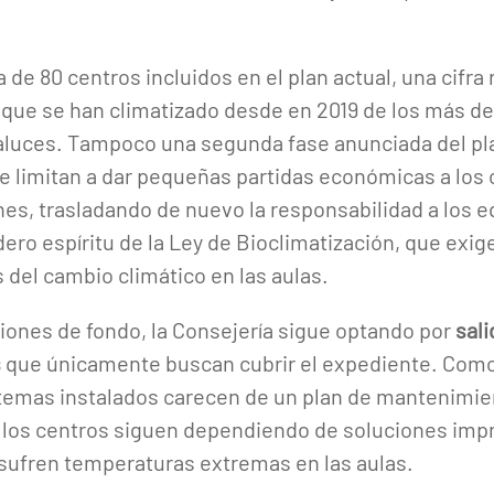
 de 80 centros incluidos en el plan actual, una cifra
 que se han climatizado desde en 2019 de los más d
aluces. Tampoco una segunda fase anunciada del pla
e limitan a dar pequeñas partidas económicas a los 
nes, trasladando de nuevo la responsabilidad a los e
dero espíritu de la Ley de Bioclimatización, que exi
 del cambio climático en las aulas.
ciones de fondo, la Consejería sigue optando por
sal
s
que únicamente buscan cubrir el expediente. Como
stemas instalados carecen de un plan de mantenimien
y los centros siguen dependiendo de soluciones imp
sufren temperaturas extremas en las aulas.