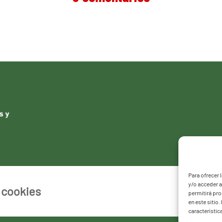
Para ofrecer 
y/o acceder a
e cookies
permitirá pr
en este sitio
característic