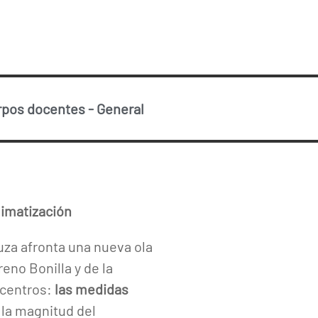
rpos docentes
-
General
limatización
za afronta una nueva ola
eno Bonilla y de la
 centros:
las
medidas
 la magnitud del