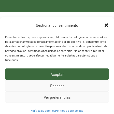
Política de privacidad
Gestionar consentimiento
Política de cookies
Para ofrecer las mejores experiencias, utilizamos tecnologías como las cookies
para almacenar y/o acceder a la información del dispositivo. El consentimiento
de estas tecnologías nos permitirá procesar datos como el comportamiento de
navegación o las identificaciones únicas en este sitio. No consentir o retirar el
consentimiento, puede afectar negativamente a ciertas características y
funciones.
Aceptar
HACEMOS LO QUE
Denegar
DECIMOS, DECIMOS LO
Ver preferencias
QUE HACEMOS
Política de cookies
Política de privacidad