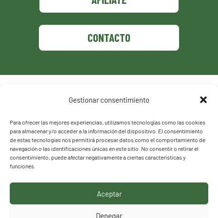
CONTACTO
Política de privacidad
Gestionar consentimiento
Política de cookies
Para ofrecer las mejores experiencias, utilizamos tecnologías como las cookies
para almacenar y/o acceder a la información del dispositivo. El consentimiento
de estas tecnologías nos permitirá procesar datos como el comportamiento de
navegación o las identificaciones únicas en este sitio. No consentir o retirar el
consentimiento, puede afectar negativamente a ciertas características y
funciones.
Aceptar
HACEMOS LO QUE
Denegar