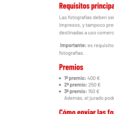
Requisitos princip
Las fotografías deben se
impresos, y tampoco pre
destinadas a uso comer
Importante:
es requisito
fotografías.
Premios
1º premio:
400 €
2º premio:
250 €
3º premio:
150 €
Además, el jurado po
Cómo enviar las fo