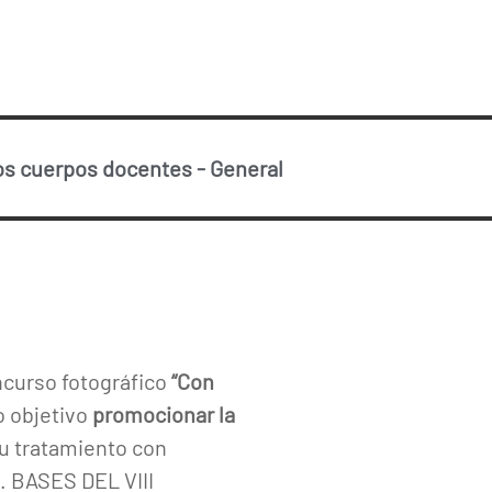
os cuerpos docentes
-
General
ncurso fotográfico
“Con
o objetivo
promocionar la
 su tratamiento con
. BASES DEL VIII