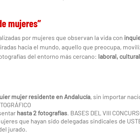
de mujeres”
alizadas por mujeres que observan la vida con
inquie
radas hacia el mundo, aquello que preocupa, movili
otografías del entorno más cercano:
laboral, cultural
uier mujer residente en Andalucía
, sin importar nac
OTOGRÁFICO
sentar
hasta 2 fotografías
. BASES DEL VIII CONCU
mujeres que hayan sido delegadas sindicales de US
el jurado.