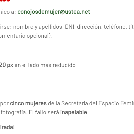
nico a:
conojosdemujer@ustea.net
rse: nombre y apellidos, DNI, dirección, teléfono, tít
comentario opcional).
20 px
en el lado más reducido
 por
cinco mujeres
de la Secretaría del Espacio Fem
otografía. El fallo será
inapelable
.
irada!