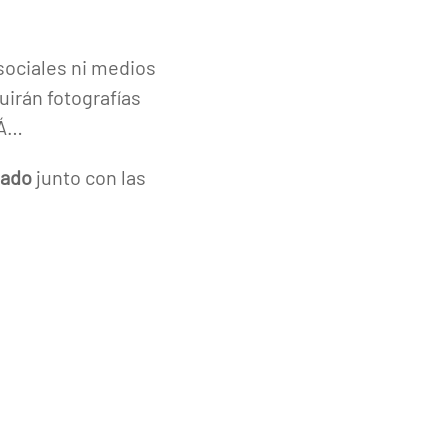
sociales ni medios
irán fotografías
RÁ…
eado
junto con las