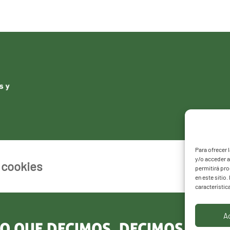
Para ofrecer 
y/o acceder a
e cookies
permitirá pr
en este sitio
característic
A
O QUE DECIMOS, DECIMOS LO Q