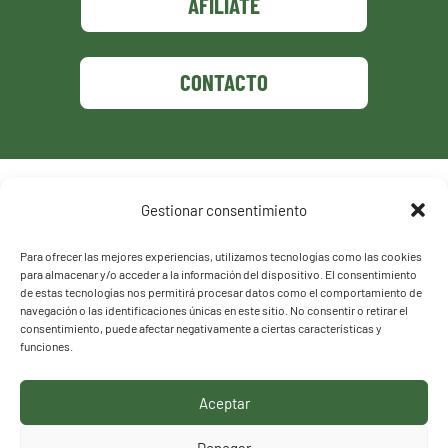
AFÍLIATE
CONTACTO
Política de privacidad
Gestionar consentimiento
Política de cookies
Para ofrecer las mejores experiencias, utilizamos tecnologías como las cookies
para almacenar y/o acceder a la información del dispositivo. El consentimiento
de estas tecnologías nos permitirá procesar datos como el comportamiento de
navegación o las identificaciones únicas en este sitio. No consentir o retirar el
consentimiento, puede afectar negativamente a ciertas características y
funciones.
Aceptar
HACEMOS LO QUE
Denegar