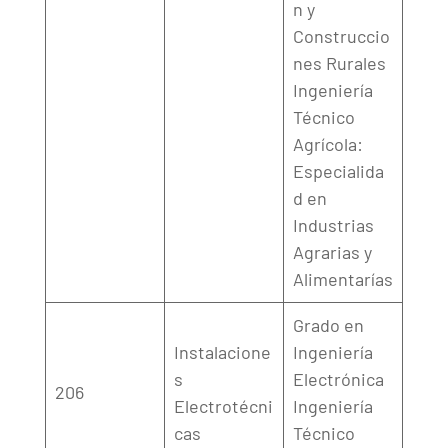
n y
Construccio
nes Rurales
Ingeniería
Técnico
Agrícola:
Especialida
d en
Industrias
Agrarias y
Alimentarías
Grado en
Instalacione
Ingeniería
s
Electrónica
206
Electrotécni
Ingeniería
cas
Técnico