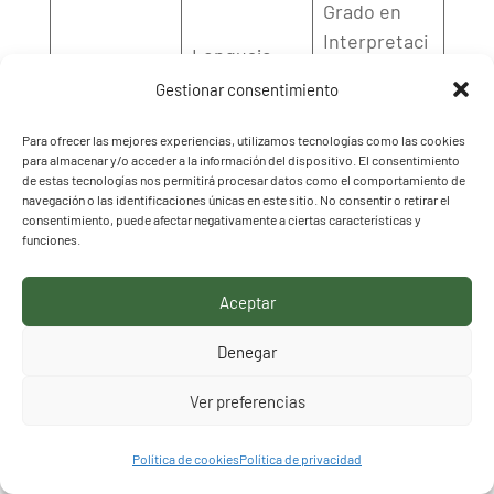
Grado en
Interpretaci
Lenguaje
460
ón de
Musical
Gestionar consentimiento
Música
Moderna
Para ofrecer las mejores experiencias, utilizamos tecnologías como las cookies
para almacenar y/o acceder a la información del dispositivo. El consentimiento
Bolsas del Cuerpo de Profesores de Artes
de estas tecnologías nos permitirá procesar datos como el comportamiento de
Plásticas y Diseño
navegación o las identificaciones únicas en este sitio. No consentir o retirar el
consentimiento, puede afectar negativamente a ciertas características y
funciones.
(Código de cuerpo: 595)
Aceptar
Código
Especialida
Titulaciones
especialidad
d
Denegar
Grado en
Ver preferencias
Ingeniería
Forestal
Política de cookies
Política de privacidad
Dibujo
Grado en