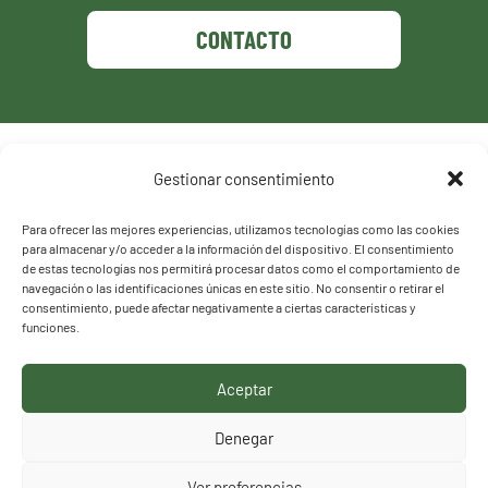
CONTACTO
Política de privacidad
Gestionar consentimiento
Política de cookies
Para ofrecer las mejores experiencias, utilizamos tecnologías como las cookies
para almacenar y/o acceder a la información del dispositivo. El consentimiento
de estas tecnologías nos permitirá procesar datos como el comportamiento de
navegación o las identificaciones únicas en este sitio. No consentir o retirar el
consentimiento, puede afectar negativamente a ciertas características y
funciones.
Aceptar
HACEMOS LO QUE
Denegar
DECIMOS, DECIMOS LO
Ver preferencias