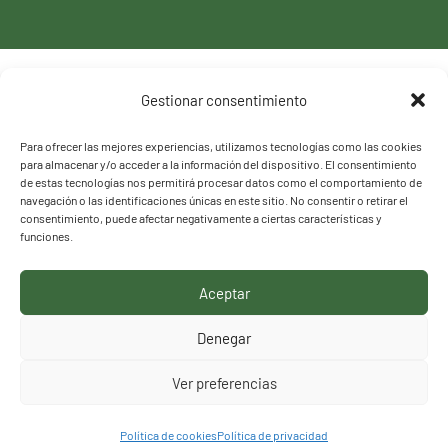
Política de privacidad
Gestionar consentimiento
Política de cookies
Para ofrecer las mejores experiencias, utilizamos tecnologías como las cookies
para almacenar y/o acceder a la información del dispositivo. El consentimiento
de estas tecnologías nos permitirá procesar datos como el comportamiento de
navegación o las identificaciones únicas en este sitio. No consentir o retirar el
consentimiento, puede afectar negativamente a ciertas características y
funciones.
Aceptar
HACEMOS LO QUE
Denegar
DECIMOS, DECIMOS LO
Ver preferencias
QUE HACEMOS
Política de cookies
Política de privacidad