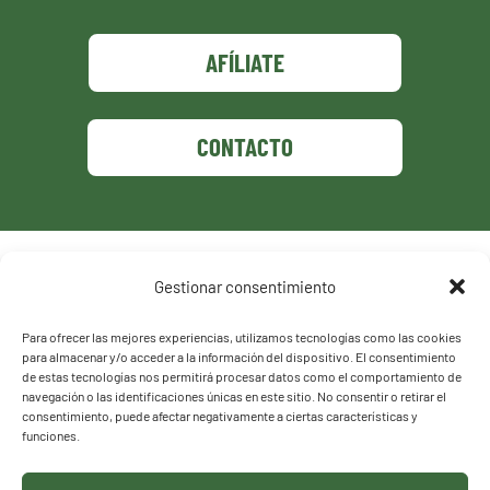
AFÍLIATE
CONTACTO
Política de privacidad
Gestionar consentimiento
Política de cookies
Para ofrecer las mejores experiencias, utilizamos tecnologías como las cookies
para almacenar y/o acceder a la información del dispositivo. El consentimiento
de estas tecnologías nos permitirá procesar datos como el comportamiento de
navegación o las identificaciones únicas en este sitio. No consentir o retirar el
consentimiento, puede afectar negativamente a ciertas características y
funciones.