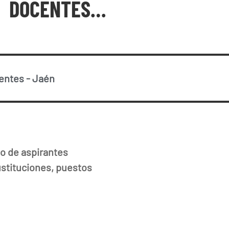
DOCENTES…
centes
-
Jaén
vo de aspirantes
ustituciones, puestos