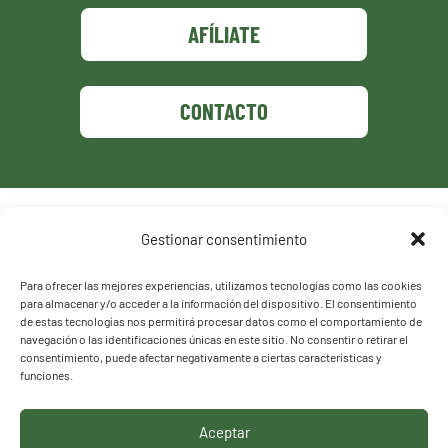
AFÍLIATE
CONTACTO
Política de privacidad
Gestionar consentimiento
Política de cookies
Para ofrecer las mejores experiencias, utilizamos tecnologías como las cookies
para almacenar y/o acceder a la información del dispositivo. El consentimiento
de estas tecnologías nos permitirá procesar datos como el comportamiento de
navegación o las identificaciones únicas en este sitio. No consentir o retirar el
consentimiento, puede afectar negativamente a ciertas características y
funciones.
Aceptar