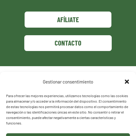
AFÍLIATE
CONTACTO
Política de privacidad
Gestionar consentimiento
Política de cookies
Para ofrecer las mejores experiencias, utilizamos tecnologías como las cookies
para almacenar y/o acceder a la información del dispositivo. El consentimiento
de estas tecnologías nos permitirá procesar datos como el comportamiento de
navegación o las identificaciones únicas en este sitio. No consentir o retirar el
consentimiento, puede afectar negativamente a ciertas características y
funciones.