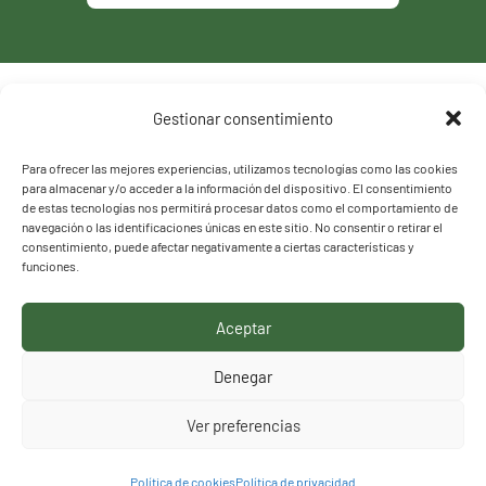
Política de privacidad
Gestionar consentimiento
Política de cookies
Para ofrecer las mejores experiencias, utilizamos tecnologías como las cookies
para almacenar y/o acceder a la información del dispositivo. El consentimiento
de estas tecnologías nos permitirá procesar datos como el comportamiento de
navegación o las identificaciones únicas en este sitio. No consentir o retirar el
consentimiento, puede afectar negativamente a ciertas características y
funciones.
Aceptar
HACEMOS LO QUE
Denegar
DECIMOS, DECIMOS LO
Ver preferencias
QUE HACEMOS
Política de cookies
Política de privacidad