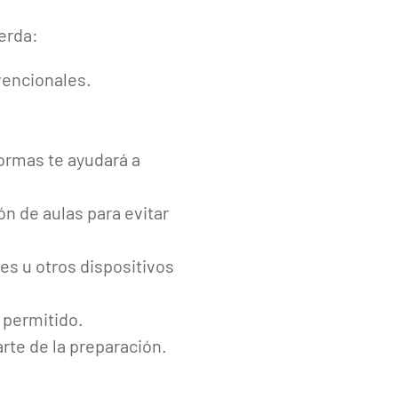
erda:
vencionales.
ormas te ayudará a
n de aulas para evitar
res u otros dispositivos
o permitido.
rte de la preparación.