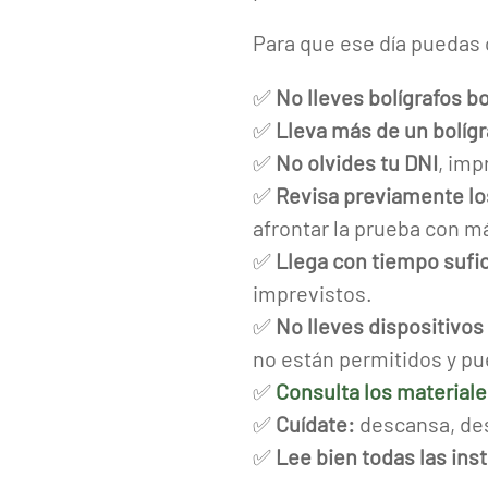
Para que ese día puedas 
✅
No lleves bolígrafos b
✅
Lleva más de un bolígr
✅
No olvides tu DNI
, imp
✅
Revisa previamente los 
afrontar la prueba con m
✅
Llega con tiempo sufic
imprevistos.
✅
No lleves dispositivos
no están permitidos y pu
✅
Consulta los materiale
✅
Cuídate:
descansa, des
✅
Lee bien todas las in