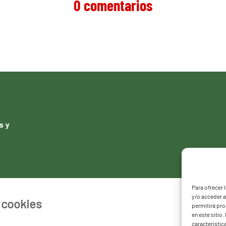
0 comentarios
Para ofrecer 
y/o acceder a
e cookies
permitirá pr
en este sitio
característic