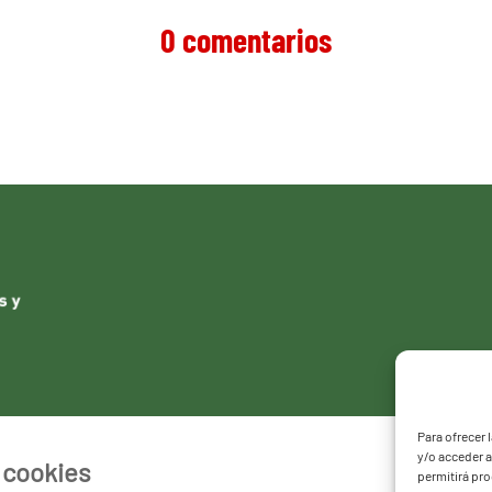
0 comentarios
Para ofrecer 
y/o acceder a
e cookies
permitirá pr