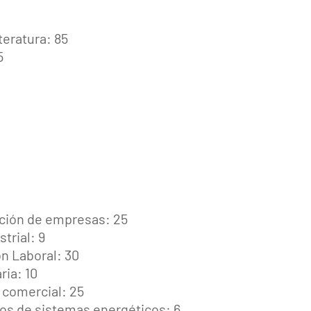
teratura: 85
5
cción de empresas: 25
trial: 9
n Laboral: 30
ria: 10
 comercial: 25
tos de sistemas energéticos: 6