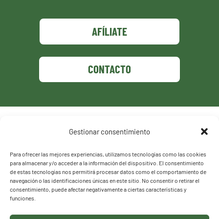
AFÍLIATE
CONTACTO
Política de privacidad
Gestionar consentimiento
Política de cookies
Para ofrecer las mejores experiencias, utilizamos tecnologías como las cookies
para almacenar y/o acceder a la información del dispositivo. El consentimiento
de estas tecnologías nos permitirá procesar datos como el comportamiento de
navegación o las identificaciones únicas en este sitio. No consentir o retirar el
consentimiento, puede afectar negativamente a ciertas características y
funciones.