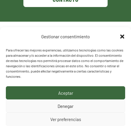
Política de privacidad
Gestionar consentimiento
Política de cookies
Para ofrecer las mejores experiencias, utilizamos tecnologías como las cookies
para almacenar y/o acceder a la información del dispositivo. El consentimiento
de estas tecnologías nos permitirá procesar datos como el comportamiento de
navegación o las identificaciones únicas en este sitio. No consentir o retirar el
consentimiento, puede afectar negativamente a ciertas características y
funciones.
Aceptar
HACEMOS LO QUE
Denegar
DECIMOS, DECIMOS LO
Ver preferencias
QUE HACEMOS