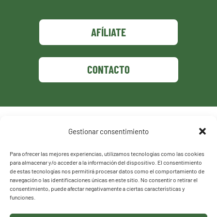
AFÍLIATE
CONTACTO
Política de privacidad
Gestionar consentimiento
Política de cookies
Para ofrecer las mejores experiencias, utilizamos tecnologías como las cookies
para almacenar y/o acceder a la información del dispositivo. El consentimiento
de estas tecnologías nos permitirá procesar datos como el comportamiento de
navegación o las identificaciones únicas en este sitio. No consentir o retirar el
consentimiento, puede afectar negativamente a ciertas características y
funciones.