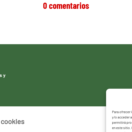
0 comentarios
Para ofrecer 
y/o acceder a
e cookies
permitirá pr
en este sitio