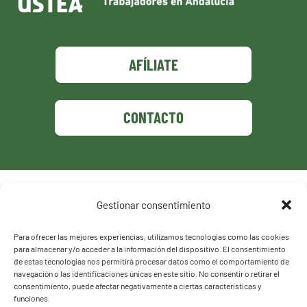
AFÍLIATE
CONTACTO
Política de privacidad
Gestionar consentimiento
Política de cookies
Para ofrecer las mejores experiencias, utilizamos tecnologías como las cookies
para almacenar y/o acceder a la información del dispositivo. El consentimiento
de estas tecnologías nos permitirá procesar datos como el comportamiento de
navegación o las identificaciones únicas en este sitio. No consentir o retirar el
consentimiento, puede afectar negativamente a ciertas características y
funciones.