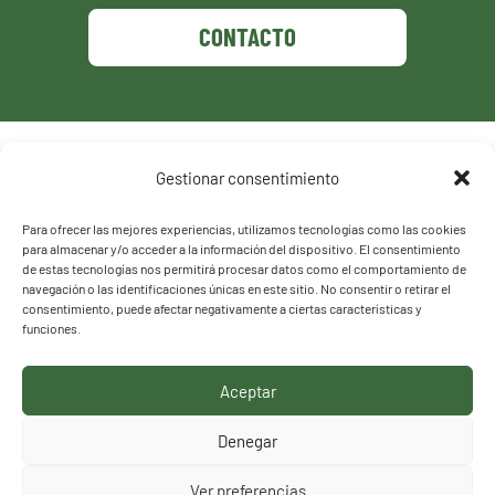
CONTACTO
Política de privacidad
Gestionar consentimiento
Política de cookies
Para ofrecer las mejores experiencias, utilizamos tecnologías como las cookies
para almacenar y/o acceder a la información del dispositivo. El consentimiento
de estas tecnologías nos permitirá procesar datos como el comportamiento de
navegación o las identificaciones únicas en este sitio. No consentir o retirar el
consentimiento, puede afectar negativamente a ciertas características y
funciones.
Aceptar
HACEMOS LO QUE
Denegar
DECIMOS, DECIMOS LO
Ver preferencias