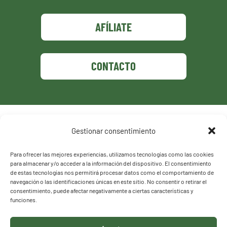
AFÍLIATE
CONTACTO
Política de privacidad
Gestionar consentimiento
Política de cookies
Para ofrecer las mejores experiencias, utilizamos tecnologías como las cookies
para almacenar y/o acceder a la información del dispositivo. El consentimiento
de estas tecnologías nos permitirá procesar datos como el comportamiento de
navegación o las identificaciones únicas en este sitio. No consentir o retirar el
consentimiento, puede afectar negativamente a ciertas características y
funciones.