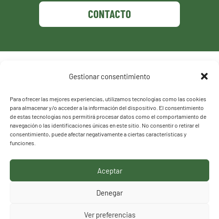
CONTACTO
Política de privacidad
Gestionar consentimiento
Política de cookies
Para ofrecer las mejores experiencias, utilizamos tecnologías como las cookies
para almacenar y/o acceder a la información del dispositivo. El consentimiento
de estas tecnologías nos permitirá procesar datos como el comportamiento de
navegación o las identificaciones únicas en este sitio. No consentir o retirar el
consentimiento, puede afectar negativamente a ciertas características y
funciones.
Aceptar
HACEMOS LO QUE
Denegar
DECIMOS, DECIMOS LO
Ver preferencias