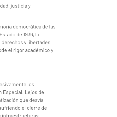
dad, justicia y
moria democrática de las
Estado de 1936, la
os derechos y libertades
sde el rigor académico y
resivamente los
n Especial. Lejos de
atización que desvía
ufriendo el cierre de
s infraestructuras.