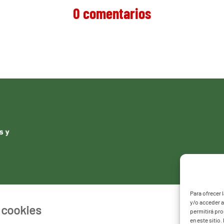
0 comentarios
Para ofrecer 
y/o acceder a
e cookies
permitirá pr
en este sitio