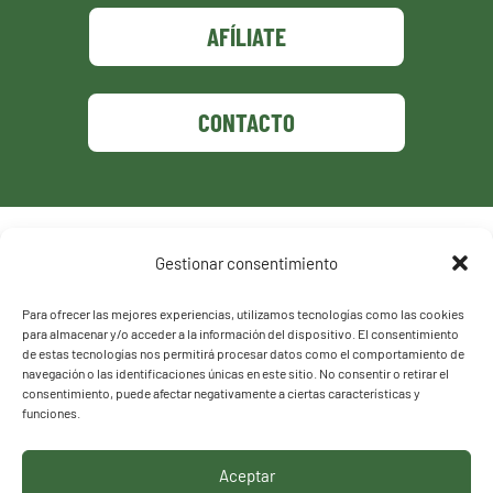
AFÍLIATE
CONTACTO
Política de privacidad
Gestionar consentimiento
Política de cookies
Para ofrecer las mejores experiencias, utilizamos tecnologías como las cookies
para almacenar y/o acceder a la información del dispositivo. El consentimiento
de estas tecnologías nos permitirá procesar datos como el comportamiento de
navegación o las identificaciones únicas en este sitio. No consentir o retirar el
consentimiento, puede afectar negativamente a ciertas características y
funciones.
Aceptar