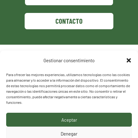
CONTACTO
Política de privacidad
Gestionar consentimiento
Política de cookies
Para ofrecer las mejores experiencias, utilizamos tecnologías como las cookies
para almacenar y/o acceder a la información del dispositivo. El consentimiento
de estas tecnologías nos permitirá procesar datos como el comportamiento de
navegación o las identificaciones únicas en este sitio. No consentir o retirar el
consentimiento, puede afectar negativamente a ciertas características y
funciones.
Aceptar
HACEMOS LO QUE
Denegar