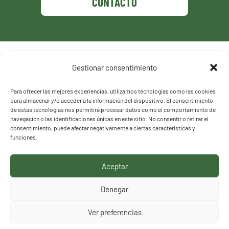
CONTACTO
Política de privacidad
Gestionar consentimiento
Política de cookies
Para ofrecer las mejores experiencias, utilizamos tecnologías como las cookies
para almacenar y/o acceder a la información del dispositivo. El consentimiento
de estas tecnologías nos permitirá procesar datos como el comportamiento de
navegación o las identificaciones únicas en este sitio. No consentir o retirar el
consentimiento, puede afectar negativamente a ciertas características y
funciones.
Aceptar
HACEMOS LO QUE
Denegar
DECIMOS, DECIMOS LO
Ver preferencias
QUE HACEMOS