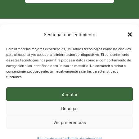
Política de privacidad
Gestionar consentimiento
Política de cookies
Para ofrecer las mejores experiencias, utilizamos tecnologías como las cookies
para almacenar y/o acceder a la información del dispositivo. El consentimiento
de estas tecnologías nos permitirá procesar datos como el comportamiento de
navegación o las identificaciones únicas en este sitio. No consentir o retirar el
consentimiento, puede afectar negativamente a ciertas características y
funciones.
Aceptar
HACEMOS LO QUE
Denegar
DECIMOS, DECIMOS LO
Ver preferencias
QUE HACEMOS
Política de cookies
Política de privacidad